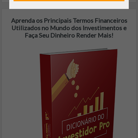
Aprenda os Principais Termos Financeiros
Utilizados no Mundo dos Investimentos e
Faça Seu Dinheiro Render Mais!