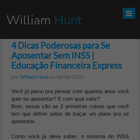
William
Hunt
4 Dicas Poderosas para Se
CURSO TESOURO DIRETO PRO
Aposentar Sem INSS |
CURSO SEGREDOS DOS INVESTIMENTOS PARA INICIANTES
Educação Financeira Express
por
William Hunt
em
06/08/2019
VÍDEOS
Você já parou pra pensar com quantos anos você
INFOGRÁFICOS
quer se aposentar? E com qual valor?
Bom, essas são as 2 primeiras coisas que você
POSTS
tem que definir antes de traçar um plano pra se
aposentar.
PODCAST
Como você já deve saber, o sistema do INSS