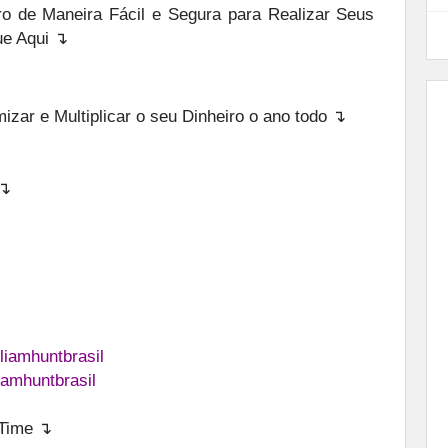
o de Maneira Fácil e Segura para Realizar Seus
ue Aqui ↴
zar e Multiplicar o seu Dinheiro o ano todo ↴
 ↴
liamhuntbrasil
iamhuntbrasil
eTime ↴