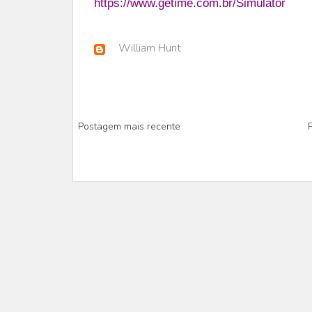
https://www.getime.com.br/Simulator
William Hunt
Postagem mais recente
P