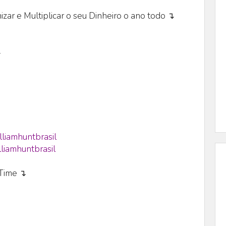
zar e Multiplicar o seu Dinheiro o ano todo ↴
↴
lliamhuntbrasil
liamhuntbrasil
eTime ↴