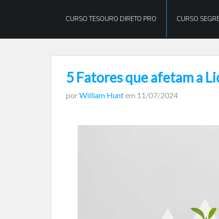
William
Hunt
CURSO TESOURO DIRETO PRO
CURSO SEGRE
5 Fatores que afetam a L
por
William Hunt
em
11/07/2024