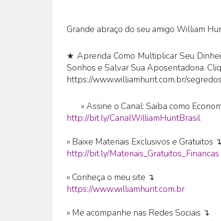
Grande abraço do seu amigo William Hun
★ Aprenda Como Multiplicar Seu Dinheir
Sonhos e Salvar Sua Aposentadoria. Cli
https://www.williamhunt.com.br/segredos
»
Assine o Canal: Saiba como Economi
http://bit.ly/CanalWilliamHuntBrasil
» Baixe Materiais Exclusivos e Gratuitos 
http://bit.ly/Materiais_Gratuitos_Financas
» Conheça o meu site ↴
https://www.williamhunt.com.br
» Me acompanhe nas Redes Sociais ↴