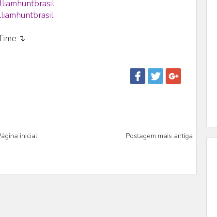
lliamhuntbrasil
liamhuntbrasil
eTime ↴
ágina inicial
Postagem mais antiga