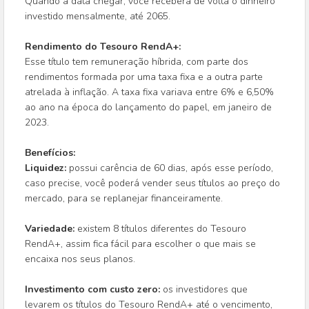
Quando a data chegar, você receberá de volta o dinheiro
investido mensalmente, até 2065.
Rendimento do Tesouro RendA+:
Esse título tem remuneração híbrida, com parte dos
rendimentos formada por uma taxa fixa e a outra parte
atrelada à inflação. A taxa fixa variava entre 6% e 6,50%
ao ano na época do lançamento do papel, em janeiro de
2023.
Benefícios:
Liquidez:
possui carência de 60 dias, após esse período,
caso precise, você poderá vender seus títulos ao preço do
mercado, para se replanejar financeiramente.
Variedade:
existem 8 títulos diferentes do Tesouro
RendA+, assim fica fácil para escolher o que mais se
encaixa nos seus planos.
Investimento com custo zero:
os investidores que
levarem os títulos do Tesouro RendA+ até o vencimento,