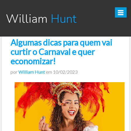
William
Hunt
Algumas dicas para quem vai
CURSO TESOURO DIRETO PRO
curtir o Carnaval e quer
CURSO SEGREDOS DOS INVESTIMENTOS PARA INICIANTES
economizar!
por
William Hunt
em
10/02/2023
VÍDEOS
INFOGRÁFICOS
POSTS
PODCAST