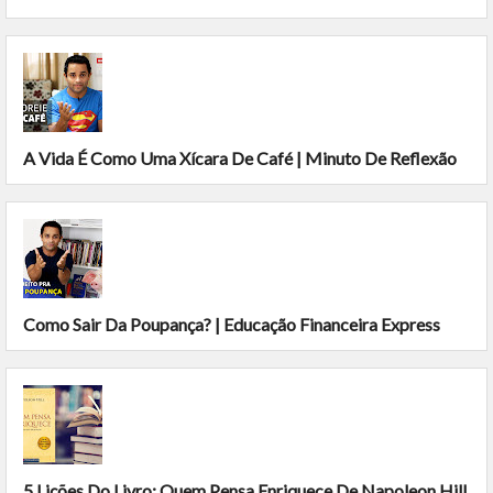
A Vida É Como Uma Xícara De Café | Minuto De Reflexão
Como Sair Da Poupança? | Educação Financeira Express
5 Lições Do Livro: Quem Pensa Enriquece De Napoleon Hill