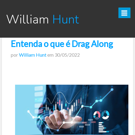
William
Hunt
Entenda o que é Drag Along
CURSO TESOURO DIRETO PRO
por
William Hunt
em
30/05/2022
CURSO SEGREDOS DOS INVESTIMENTOS PARA INICIANTES
VÍDEOS
INFOGRÁFICOS
POSTS
PODCAST