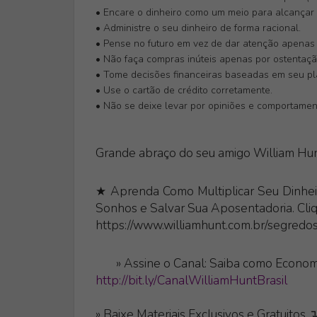
• Encare o dinheiro como um meio para alcançar s
• Administre o seu dinheiro de forma racional.
• Pense no futuro em vez de dar atenção apenas 
• Não faça compras inúteis apenas por ostentaçã
• Tome decisões financeiras baseadas em seu pl
• Use o cartão de crédito corretamente.
• Não se deixe levar por opiniões e comportament
Grande abraço do seu amigo William Hun
★ Aprenda Como Multiplicar Seu Dinheir
Sonhos e Salvar Sua Aposentadoria. Cli
https://www.williamhunt.com.br/segredos
»
Assine o Canal: Saiba como Economi
http://bit.ly/CanalWilliamHuntBrasil
» Baixe Materiais Exclusivos e Gratuitos 