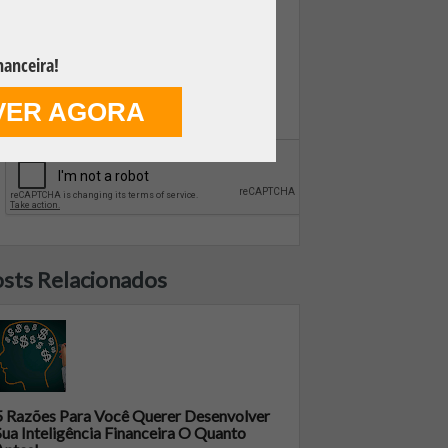
nanceira!
VER AGORA
FAZER DOWNLOAD GRÁTIS
sts Relacionados
5 Razões Para Você Querer Desenvolver
Sua Inteligência Financeira O Quanto