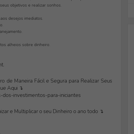
eus objetivos e realizar sonhos.
aos desejos imediatos.
o.
anejamento.
os alheios sobre dinheiro.
t.
o de Maneira Fácil e Segura para Realizar Seus
que Aqui ↴
-dos-investimentos-para-iniciantes
zar e Multiplicar o seu Dinheiro o ano todo ↴
↴