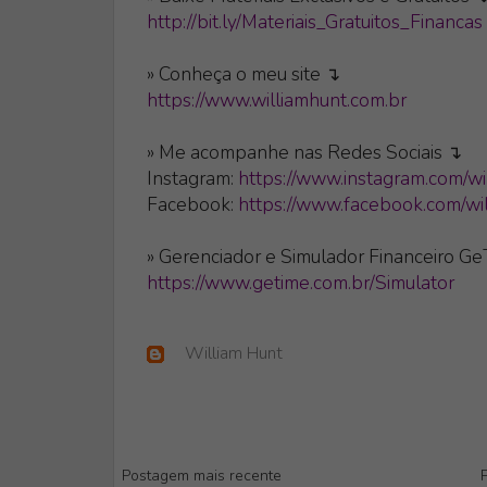
http://bit.ly/Materiais_Gratuitos_Financas
» Conheça o meu site ↴
https://www.williamhunt.com.br
» Me acompanhe nas Redes Sociais ↴
Instagram:
https://www.instagram.com/wi
Facebook:
https://www.facebook.com/wil
» Gerenciador e Simulador Financeiro G
https://www.getime.com.br/Simulator
William Hunt
Postagem mais recente
P