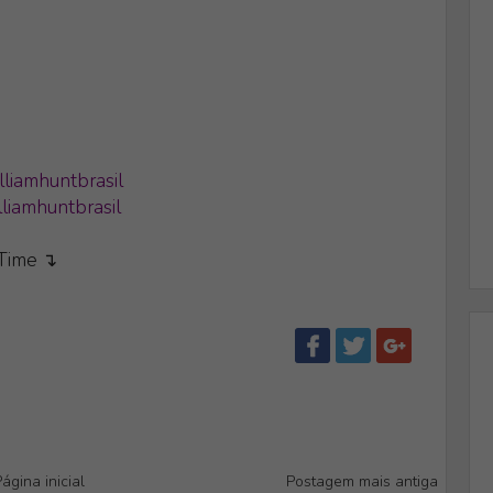
lliamhuntbrasil
liamhuntbrasil
eTime ↴
ágina inicial
Postagem mais antiga