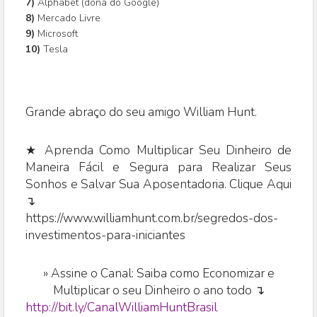
7)
Alphabet (dona do Google)
8)
Mercado Livre
9)
Microsoft
10)
Tesla
Grande abraço do seu amigo William Hunt.
★ Aprenda Como Multiplicar Seu Dinheiro de
Maneira Fácil e Segura para Realizar Seus
Sonhos e Salvar Sua Aposentadoria. Clique Aqui
↴
https://www.williamhunt.com.br/segredos-dos-
investimentos-para-iniciantes
»
Assine o Canal: Saiba como Economizar e
Multiplicar o seu Dinheiro o ano todo ↴
http://bit.ly/CanalWilliamHuntBrasil