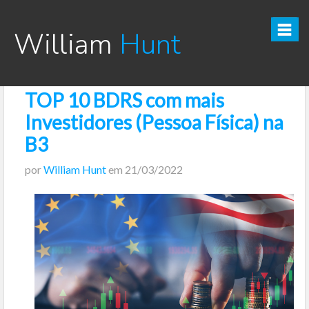
William
Hunt
TOP 10 BDRS com mais
CURSO TESOURO DIRETO PRO
Investidores (Pessoa Física) na
CURSO SEGREDOS DOS INVESTIMENTOS PARA INICIANTES
B3
por
William Hunt
em
21/03/2022
VÍDEOS
INFOGRÁFICOS
POSTS
PODCAST