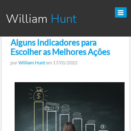
William
Hunt
Alguns Indicadores para
CURSO TESOURO DIRETO PRO
Escolher as Melhores Ações
CURSO SEGREDOS DOS INVESTIMENTOS PARA INICIANTES
por
William Hunt
em
17/01/2022
VÍDEOS
INFOGRÁFICOS
POSTS
PODCAST