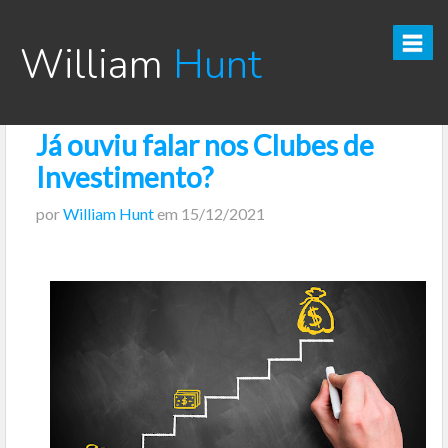
William
Hunt
Já ouviu falar nos Clubes de
CURSO TESOURO DIRETO PRO
Investimento?
CURSO SEGREDOS DOS INVESTIMENTOS PARA INICIANTES
por
William Hunt
em
15/12/2021
VÍDEOS
INFOGRÁFICOS
POSTS
PODCAST