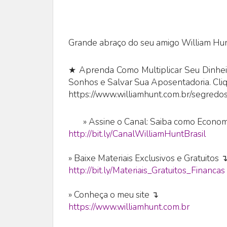
Grande abraço do seu amigo William Hun
★ Aprenda Como Multiplicar Seu Dinheir
Sonhos e Salvar Sua Aposentadoria. Cli
https://www.williamhunt.com.br/segredos
»
Assine o Canal: Saiba como Economi
http://bit.ly/CanalWilliamHuntBrasil
» Baixe Materiais Exclusivos e Gratuitos 
http://bit.ly/Materiais_Gratuitos_Financas
» Conheça o meu site ↴
https://www.williamhunt.com.br