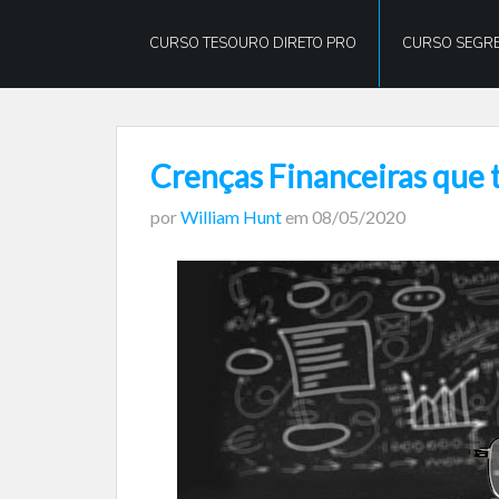
William
Hunt
CURSO TESOURO DIRETO PRO
CURSO SEGRE
Crenças Financeiras que
por
William Hunt
em
08/05/2020