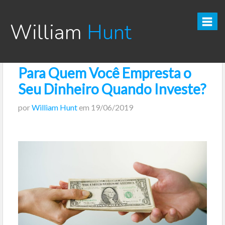
William
Hunt
Para Quem Você Empresta o
CURSO TESOURO DIRETO PRO
Seu Dinheiro Quando Investe?
CURSO SEGREDOS DOS INVESTIMENTOS PARA INICIANTES
por
William Hunt
em
19/06/2019
VÍDEOS
INFOGRÁFICOS
POSTS
PODCAST