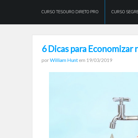
William
Hunt
CURSO TESOURO DIRETO PRO
CURSO SEGRE
6 Dicas para Economizar 
por
William Hunt
em
19/03/2019