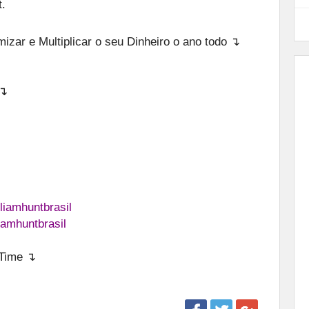
.
zar e Multiplicar o seu Dinheiro o ano todo ↴
 ↴
liamhuntbrasil
iamhuntbrasil
eTime ↴