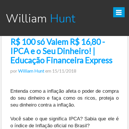
William
Hunt
R$ 100 só Valem R$ 16,80 -
CURSO TESOURO DIRETO PRO
IPCA e o Seu Dinheiro! |
CURSO SEGREDOS DOS INVESTIMENTOS PARA INICIANTES
Educação Financeira Express
por
William Hunt
em
15/11/2018
VÍDEOS
INFOGRÁFICOS
Entenda como a inflação afeta o poder de compra
do seu dinheiro e faça como os ricos, proteja o
POSTS
seu dinheiro contra a inflação.
PODCAST
Você sabe o que significa IPCA? Sabia que ele é
o índice de Inflação oficial no Brasil?