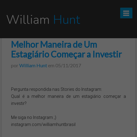
William
Hunt
Melhor Maneira de Um
CURSO TESOURO DIRETO PRO
Estagiário Começar a Investir
CURSO SEGREDOS DOS INVESTIMENTOS PARA INICIANTES
por
William Hunt
em
05/11/2017
VÍDEOS
Pergunta respondida nas Stories do Instagram:

INFOGRÁFICOS
Qual é a melhor maneira de um estagiário começar a 
investir?

POSTS
Me siga no Instagram ;)

PODCAST
instagram.com/williamhuntbrasil