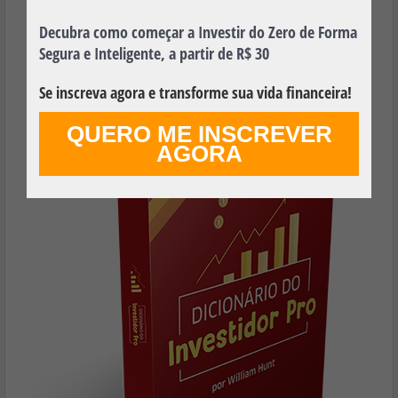
Aprenda os Principais Termos Financeiros
Utilizados no Mundo dos Investimentos e
Decubra como começar a Investir do Zero de Forma
Faça Seu Dinheiro Render Mais!
Segura e Inteligente, a partir de R$ 30
Se inscreva agora e transforme sua vida financeira!
QUERO ME INSCREVER
AGORA