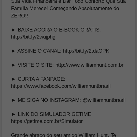
Sua Vida Financeira e Dar Todo Conforto Que Sua
Família Merece! Começando Absolutamente do
ZERO!!
► BAIXE AGORA O E-BOOK GRÁTIS:
http://bit.ly/2wujphg
► ASSINE O CANAL:
http://bit.ly/2tdaOPK
► VISITE O SITE:
http://www.williamhunt.com.br
► CURTA A FANPAGE:
https://www.facebook.com/williamhuntbrasil
► ME SIGA NO INSTAGRAM:
@williamhuntbrasil
► LINK DO SIMULADOR GETIME
https://getime.com.br/Simulator
Grande abraço do seu amigo William Hunt. Te