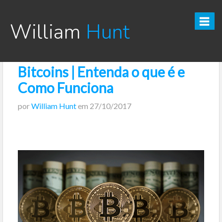
William
Hunt
Bitcoins | Entenda o que é e
CURSO TESOURO DIRETO PRO
Como Funciona
CURSO SEGREDOS DOS INVESTIMENTOS PARA INICIANTES
por
William Hunt
em
27/10/2017
VÍDEOS
INFOGRÁFICOS
POSTS
PODCAST