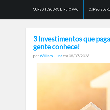
William
Hunt
CURSO TESOURO DIRETO PRO
CURSO SEGRE
3 Investimentos que pag
gente conhece!
por
William Hunt
em
08/07/2026