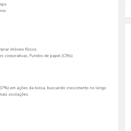
mpo.
ior.
rar imóveis físicos.
es corporativas, Fundos de papel (CRIs).
o 67%) em ações da bolsa, buscando crescimento no longo
mais oscilações.