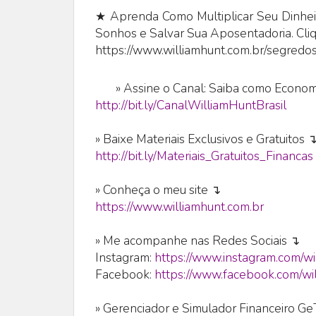
★ Aprenda Como Multiplicar Seu Dinheir
Sonhos e Salvar Sua Aposentadoria. Cli
https://www.williamhunt.com.br/segredos
»
Assine o Canal: Saiba como Economi
http://bit.ly/CanalWilliamHuntBrasil
» Baixe Materiais Exclusivos e Gratuitos 
http://bit.ly/Materiais_Gratuitos_Financas
» Conheça o meu site ↴
https://www.williamhunt.com.br
» Me acompanhe nas Redes Sociais ↴
Instagram:
https://www.instagram.com/wi
Facebook:
https://www.facebook.com/wil
» Gerenciador e Simulador Financeiro G