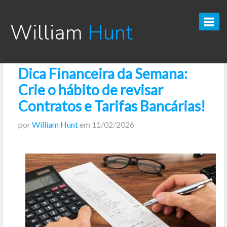
William
Hunt
Dica Financeira da Semana:
CURSO TESOURO DIRETO PRO
Crie o hábito de revisar
CURSO SEGREDOS DOS INVESTIMENTOS PARA INICIANTES
Contratos e Tarifas Bancárias!
por
William Hunt
em
11/02/2026
VÍDEOS
INFOGRÁFICOS
POSTS
PODCAST