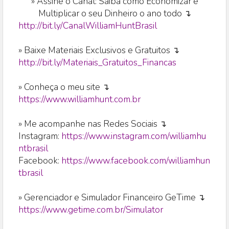
»
Assine o Canal: Saiba como Economizar e
Multiplicar o seu Dinheiro o ano todo ↴
http://bit.ly/CanalWilliamHuntBrasil
» Baixe Materiais Exclusivos e Gratuitos ↴
http://bit.ly/Materiais_Gratuitos_Financas
» Conheça o meu site ↴
https://www.williamhunt.com.br
» Me acompanhe nas Redes Sociais ↴
Instagram:
https://www.instagram.com/williamhu
ntbrasil
Facebook:
https://www.facebook.com/williamhun
tbrasil
» Gerenciador e Simulador Financeiro GeTime ↴
https://www.getime.com.br/Simulator