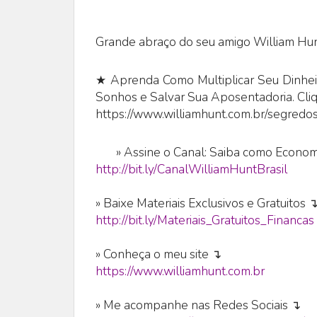
Grande abraço do seu amigo William Hun
★ Aprenda Como Multiplicar Seu Dinheir
Sonhos e Salvar Sua Aposentadoria. Cli
https://www.williamhunt.com.br/segredos
»
Assine o Canal: Saiba como Economi
http://bit.ly/CanalWilliamHuntBrasil
» Baixe Materiais Exclusivos e Gratuitos 
http://bit.ly/Materiais_Gratuitos_Financas
» Conheça o meu site ↴
https://www.williamhunt.com.br
» Me acompanhe nas Redes Sociais ↴