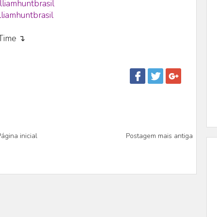
lliamhuntbrasil
liamhuntbrasil
eTime ↴
ágina inicial
Postagem mais antiga