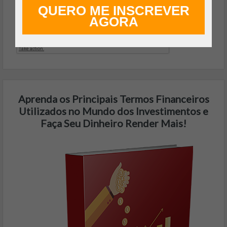
FAZER DOWNLOAD GRÁTIS
QUERO ME INSCREVER
AGORA
Aprenda os Principais Termos Financeiros
Utilizados no Mundo dos Investimentos e
Faça Seu Dinheiro Render Mais!