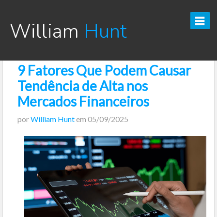
William
Hunt
9 Fatores Que Podem Causar
CURSO TESOURO DIRETO PRO
Tendência de Alta nos
CURSO SEGREDOS DOS INVESTIMENTOS PARA INICIANTES
Mercados Financeiros
por
William Hunt
em
05/09/2025
VÍDEOS
INFOGRÁFICOS
POSTS
PODCAST