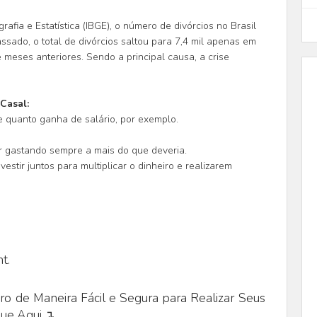
rafia e Estatística (IBGE), o número de divórcios no Brasil
sado, o total de divórcios saltou para 7,4 mil apenas em
eses anteriores. Sendo a principal causa, a crise
Casal:
e quanto ganha de salário, por exemplo.
 gastando sempre a mais do que deveria.
estir juntos para multiplicar o dinheiro e realizarem
t.
o de Maneira Fácil e Segura para Realizar Seus
que Aqui ↴