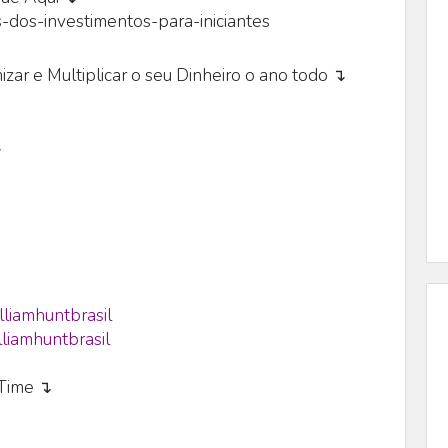
-dos-investimentos-para-iniciantes
zar e Multiplicar o seu Dinheiro o ano todo ↴
↴
lliamhuntbrasil
liamhuntbrasil
eTime ↴