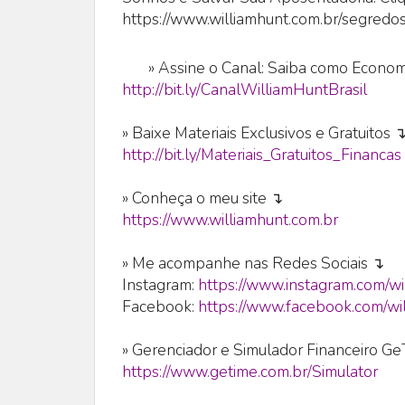
https://www.williamhunt.com.br/segredos
»
Assine o Canal: Saiba como Economi
http://bit.ly/CanalWilliamHuntBrasil
» Baixe Materiais Exclusivos e Gratuitos 
http://bit.ly/Materiais_Gratuitos_Financas
» Conheça o meu site ↴
https://www.williamhunt.com.br
» Me acompanhe nas Redes Sociais ↴
Instagram:
https://www.instagram.com/wi
Facebook:
https://www.facebook.com/wil
» Gerenciador e Simulador Financeiro G
https://www.getime.com.br/Simulator