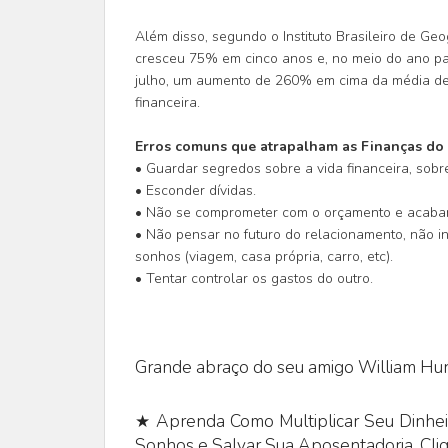
Além disso, segundo o Instituto Brasileiro de Geog
cresceu 75% em cinco anos e, no meio do ano pas
julho, um aumento de 260% em cima da média de m
financeira.
Erros comuns que atrapalham as Finanças do 
• Guardar segredos sobre a vida financeira, sobr
• Esconder dívidas.
• Não se comprometer com o orçamento e acabar
• Não pensar no futuro do relacionamento, não inv
sonhos (viagem, casa própria, carro, etc).
• Tentar controlar os gastos do outro.
Grande abraço do seu amigo William Hun
★ Aprenda Como Multiplicar Seu Dinheir
Sonhos e Salvar Sua Aposentadoria. Cli