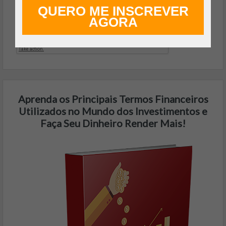
FAZER DOWNLOAD GRÁTIS
QUERO ME INSCREVER
AGORA
Aprenda os Principais Termos Financeiros
Utilizados no Mundo dos Investimentos e
Faça Seu Dinheiro Render Mais!