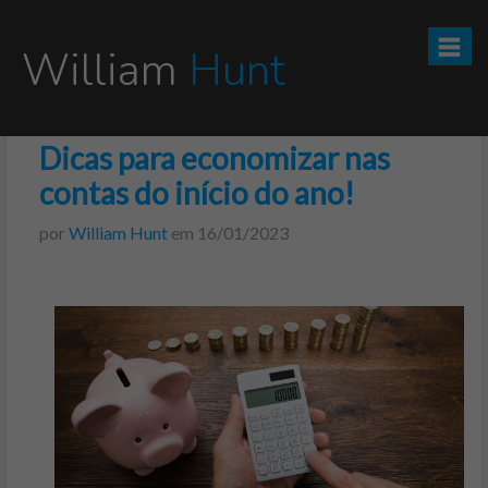
William
Hunt
Dicas para economizar nas
CURSO TESOURO DIRETO PRO
contas do início do ano!
CURSO SEGREDOS DOS INVESTIMENTOS PARA INICIANTES
por
William Hunt
em
16/01/2023
VÍDEOS
INFOGRÁFICOS
POSTS
PODCAST