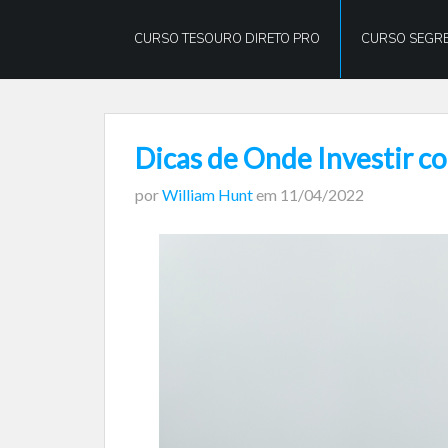
William
Hunt
CURSO TESOURO DIRETO PRO
CURSO SEGRE
Dicas de Onde Investir co
por
William Hunt
em
11/04/2022