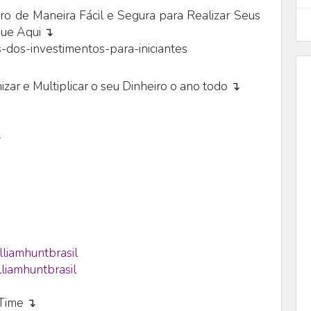
o de Maneira Fácil e Segura para Realizar Seus
que Aqui ↴
-dos-investimentos-para-iniciantes
zar e Multiplicar o seu Dinheiro o ano todo ↴
↴
lliamhuntbrasil
liamhuntbrasil
eTime ↴