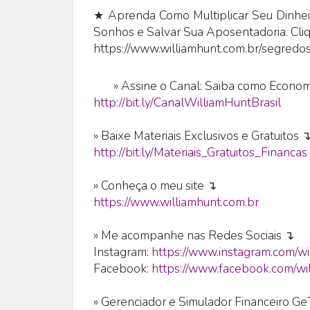
★ Aprenda Como Multiplicar Seu Dinheir
Sonhos e Salvar Sua Aposentadoria. Cli
https://www.williamhunt.com.br/segredos
»
Assine o Canal: Saiba como Economi
http://bit.ly/CanalWilliamHuntBrasil
» Baixe Materiais Exclusivos e Gratuitos 
http://bit.ly/Materiais_Gratuitos_Financas
» Conheça o meu site ↴
https://www.williamhunt.com.br
» Me acompanhe nas Redes Sociais ↴
Instagram:
https://www.instagram.com/wi
Facebook:
https://www.facebook.com/wil
» Gerenciador e Simulador Financeiro G