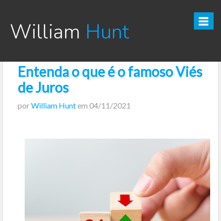
William
Hunt
Entenda o que é o famoso Viés
CURSO TESOURO DIRETO PRO
de Juros
CURSO SEGREDOS DOS INVESTIMENTOS PARA INICIANTES
por
William Hunt
em
04/11/2021
VÍDEOS
INFOGRÁFICOS
POSTS
PODCAST