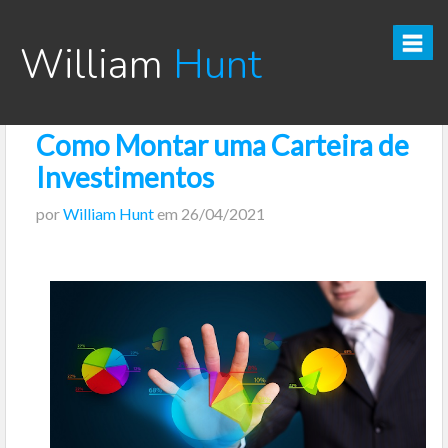
William
Hunt
Como Montar uma Carteira de
CURSO TESOURO DIRETO PRO
Investimentos
CURSO SEGREDOS DOS INVESTIMENTOS PARA INICIANTES
por
William Hunt
em
26/04/2021
VÍDEOS
INFOGRÁFICOS
POSTS
PODCAST