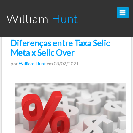
William
Hunt
Diferenças entre Taxa Selic
CURSO TESOURO DIRETO PRO
Meta x Selic Over
CURSO SEGREDOS DOS INVESTIMENTOS PARA INICIANTES
por
William Hunt
em
08/02/2021
VÍDEOS
INFOGRÁFICOS
POSTS
PODCAST