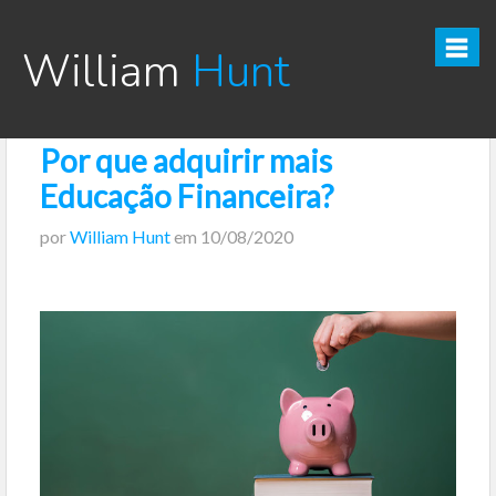
William
Hunt
Por que adquirir mais
CURSO TESOURO DIRETO PRO
Educação Financeira?
CURSO SEGREDOS DOS INVESTIMENTOS PARA INICIANTES
por
William Hunt
em
10/08/2020
VÍDEOS
INFOGRÁFICOS
POSTS
PODCAST