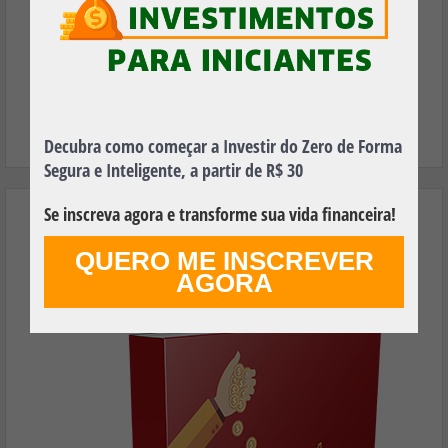
FAZER DOWNLOAD GRÁTIS
Decubra como começar a Investir do Zero de Forma
Segura e Inteligente, a partir de R$ 30
Se inscreva agora e transforme sua vida financeira!
Aprenda os Principais Termos Financeiros
Utilizados no Mundo dos Investimentos e
QUERO ME INSCREVER
Faça Seu Dinheiro Render Mais!
AGORA