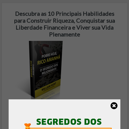
Descubra as 10 Principais Habilidades
para Construir Riqueza, Conquistar sua
Liberdade Financeira e Viver sua Vida
Plenamente
Baixe Agora, é 100% Gratuito!