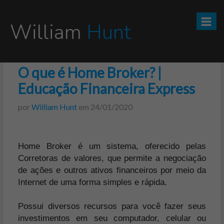
William
Hunt
O que é Home Broker? |
CURSO TESOURO DIRETO PRO
Educação Financeira Express
CURSO SEGREDOS DOS INVESTIMENTOS PARA INICIANTES
por
William Hunt
em
24/01/2020
VÍDEOS
Home Broker é um sistema, oferecido pelas
INFOGRÁFICOS
Corretoras de valores, que permite a negociação
de ações e outros ativos financeiros por meio da
POSTS
Internet de uma forma simples e rápida.
PODCAST
Possui diversos recursos para você fazer seus
investimentos em seu computador, celular ou