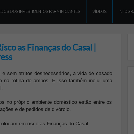
DOS DOS INVESTIMENTOS PARA INICIANTES
VÍDEOS
INFOGR
sco as Finanças do Casal |
ress
 e sem atritos desnecessários, a vida de casado
o na rotina de ambos. E isso também inclui uma
l.
os no próprio ambiente doméstico estão entre os
lações e de pedidos de divórcio.
 colocam em risco as Finanças do Casal.