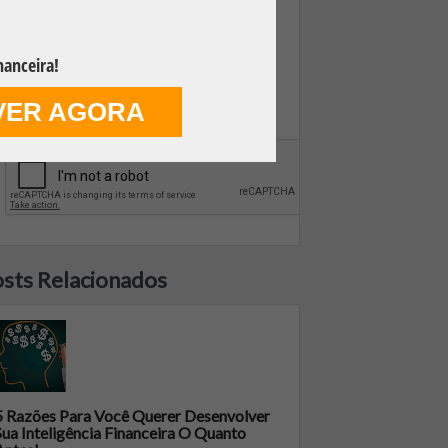
nanceira!
VER AGORA
FAZER DOWNLOAD GRÁTIS
sts Relacionados
5 Razões Para Você Querer Desenvolver
Sua Inteligência Financeira O Quanto