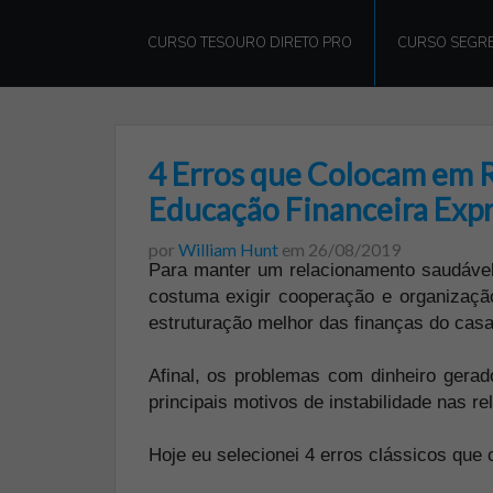
William
Hunt
CURSO TESOURO DIRETO PRO
CURSO SEGRE
4 Erros que Colocam em Ri
Educação Financeira Exp
por
William Hunt
em
26/08/2019
Para manter um relacionamento saudável
costuma exigir cooperação e organizaçã
estruturação melhor das finanças do casa
Afinal, os problemas com dinheiro gerad
principais motivos de instabilidade nas re
Hoje eu selecionei 4 erros clássicos que