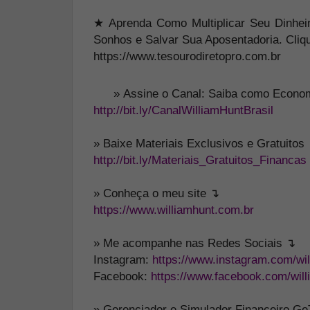
★ Aprenda Como Multiplicar Seu Dinheir
Sonhos e Salvar Sua Aposentadoria. Cliq
https://www.tesourodiretopro.com.br
»
Assine o Canal: Saiba como Economi
http://bit.ly/CanalWilliamHuntBrasil
» Baixe Materiais Exclusivos e Gratuitos
http://bit.ly/Materiais_Gratuitos_Financas
» Conheça o meu site ↴
https://www.williamhunt.com.br
» Me acompanhe nas Redes Sociais ↴
Instagram:
https://www.instagram.com/wil
Facebook:
https://www.facebook.com/will
» Gerenciador e Simulador Financeiro G