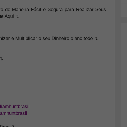
o de Maneira Fácil e Segura para Realizar Seus
ue Aqui ↴
zar e Multiplicar o seu Dinheiro o ano todo ↴
 ↴
liamhuntbrasil
iamhuntbrasil
eTime ↴