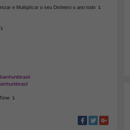
zar e Multiplicar o seu Dinheiro o ano todo ↴
 ↴
liamhuntbrasil
iamhuntbrasil
eTime ↴