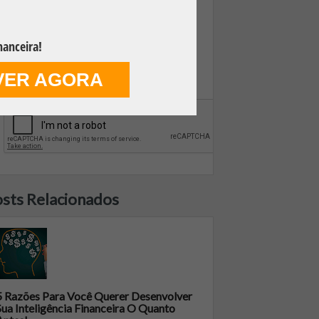
nanceira!
VER AGORA
FAZER DOWNLOAD GRÁTIS
sts Relacionados
5 Razões Para Você Querer Desenvolver
Sua Inteligência Financeira O Quanto