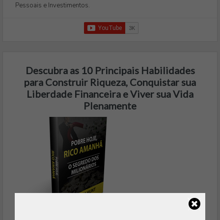
Pessoais e Investimentos.
Descubra as 10 Principais Habilidades
para Construir Riqueza, Conquistar sua
Liberdade Financeira e Viver sua Vida
Plenamente