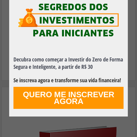
Baixe Agora, é 100% Gratuito!
FAZER DOWNLOAD GRÁTIS
Decubra como começar a Investir do Zero de Forma
Segura e Inteligente, a partir de R$ 30
Se inscreva agora e transforme sua vida financeira!
QUERO ME INSCREVER
Aprenda os Principais Termos Financeiros
AGORA
Utilizados no Mundo dos Investimentos e
Faça Seu Dinheiro Render Mais!