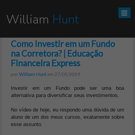
William
Hunt
Como Investir em um Fundo
CURSO TESOURO DIRETO PRO
na Corretora? | Educação
CURSO SEGREDOS DOS INVESTIMENTOS PARA INICIANTES
Financeira Express
por
William Hunt
em
27/05/2019
VÍDEOS
Investir em um Fundo pode ser uma boa
INFOGRÁFICOS
alternativa para diversificar seus investimentos.
POSTS
No vídeo de hoje, eu respondo uma dúvida de um
aluno de um dos meus cursos, exatamente sobre
PODCAST
esse assunto.