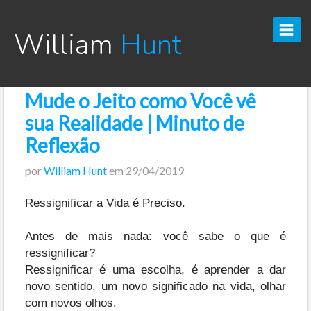
William
Hunt
Mude o Jeito como Você vê
CURSO TESOURO DIRETO PRO
sua Realidade | Minuto de
CURSO SEGREDOS DOS INVESTIMENTOS PARA INICIANTES
Reflexão
por
William Hunt
em
29/04/2019
VÍDEOS
Ressignificar a Vida é Preciso.
INFOGRÁFICOS
Antes de mais nada: você sabe o que é
POSTS
ressignificar?
Ressignificar é uma escolha, é aprender a dar
PODCAST
novo sentido, um novo significado na vida, olhar
com novos olhos.