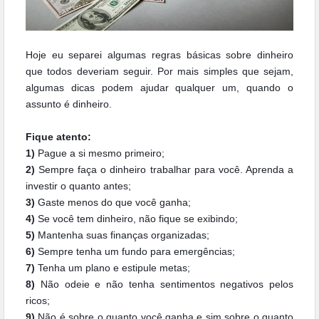
Hoje eu separei algumas regras básicas sobre dinheiro
que todos deveriam seguir. Por mais simples que sejam,
algumas dicas podem ajudar qualquer um, quando o
assunto é dinheiro.
Fique atento:
1)
Pague a si mesmo primeiro;
2)
Sempre faça o dinheiro trabalhar para você. Aprenda a
investir o quanto antes;
3)
Gaste menos do que você ganha;
4)
Se você tem dinheiro, não fique se exibindo;
5)
Mantenha suas finanças organizadas;
6)
Sempre tenha um fundo para emergências;
7)
Tenha um plano e estipule metas;
8)
Não odeie e não tenha sentimentos negativos pelos
ricos;
9)
Não é sobre o quanto você ganha e sim sobre o quanto