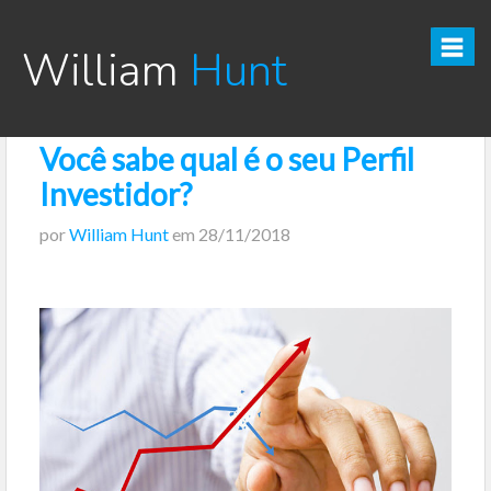
William
Hunt
Você sabe qual é o seu Perfil
CURSO TESOURO DIRETO PRO
Investidor?
CURSO SEGREDOS DOS INVESTIMENTOS PARA INICIANTES
por
William Hunt
em
28/11/2018
VÍDEOS
INFOGRÁFICOS
POSTS
PODCAST