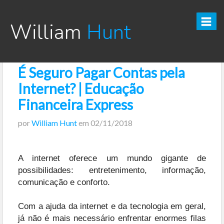
William
Hunt
É Seguro Pagar Contas pela
CURSO TESOURO DIRETO PRO
Internet? | Educação
CURSO SEGREDOS DOS INVESTIMENTOS PARA INICIANTES
Financeira Express
por
William Hunt
em
02/11/2018
VÍDEOS
INFOGRÁFICOS
A internet oferece um mundo gigante de
possibilidades: entretenimento, informação,
POSTS
comunicação e conforto.
PODCAST
Com a ajuda da internet e da tecnologia em geral,
já não é mais necessário enfrentar enormes filas