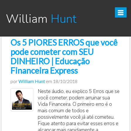
William
Hunt
Os 5 PIORES ERROS que você
CURSO TESOURO DIRETO PRO
pode cometer com SEU
CURSO SEGREDOS DOS INVESTIMENTOS PARA INICIANTES
DINHEIRO | Educação
Financeira Express
VÍDEOS
por
William Hunt
em
18/10/2018
INFOGRÁFICOS
Neste áudio, eu explico 5 Erros que se
você cometer, podem arruinar sua
POSTS
Vida Financeira. O primeiro erro é o
mais comum de todos e
PODCAST
possivelmente você já até cometeu.
Fique atento para evitar esses erros e
alcançar mais rapidamente a