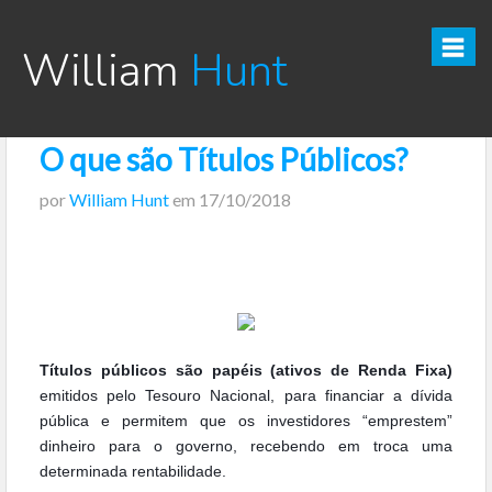
William
Hunt
O que são Títulos Públicos?
CURSO TESOURO DIRETO PRO
por
William Hunt
em
17/10/2018
CURSO SEGREDOS DOS INVESTIMENTOS PARA INICIANTES
VÍDEOS
INFOGRÁFICOS
Títulos públicos são papéis (ativos de Renda Fixa)
POSTS
emitidos pelo Tesouro Nacional, para financiar a dívida
pública e permitem que os investidores “emprestem”
PODCAST
dinheiro para o governo, recebendo em troca uma
determinada rentabilidade.