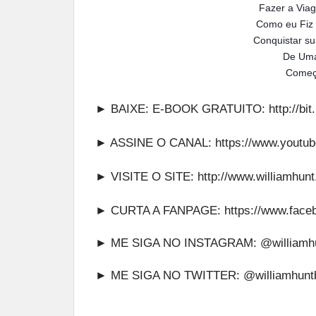
Fazer a Via
Como eu Fiz
Conquistar su
De Uma
Começ
► BAIXE: E-BOOK GRATUITO:
http://b
► ASSINE O CANAL:
https://www.youtub
► VISITE O SITE:
http://www.williamhun
► CURTA A FANPAGE:
https://www.face
► ME SIGA NO INSTAGRAM:
@williamhu
► ME SIGA NO TWITTER:
@williamhunt