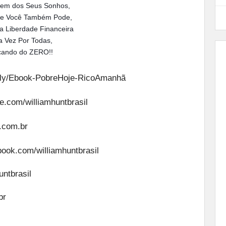
gem dos Seus Sonhos,
 e Você Também Pode,
a Liberdade Financeira
 Vez Por Todas,
ando do ZERO!!
it.ly/Ebook-PobreHoje-RicoAmanhã
e.com/williamhuntbrasil
t.com.br
book.com/williamhuntbrasil
ntbrasil
br