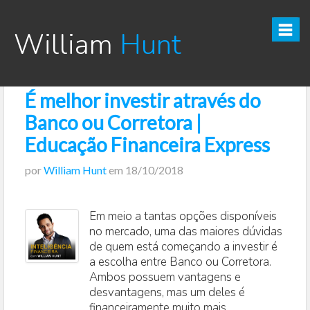
William
Hunt
É melhor investir através do
CURSO TESOURO DIRETO PRO
Banco ou Corretora |
CURSO SEGREDOS DOS INVESTIMENTOS PARA INICIANTES
Educação Financeira Express
por
William Hunt
em
18/10/2018
VÍDEOS
INFOGRÁFICOS
Em meio a tantas opções disponíveis
no mercado, uma das maiores dúvidas
POSTS
de quem está começando a investir é
a escolha entre Banco ou Corretora.
PODCAST
Ambos possuem vantagens e
desvantagens, mas um deles é
financeiramente muito mais