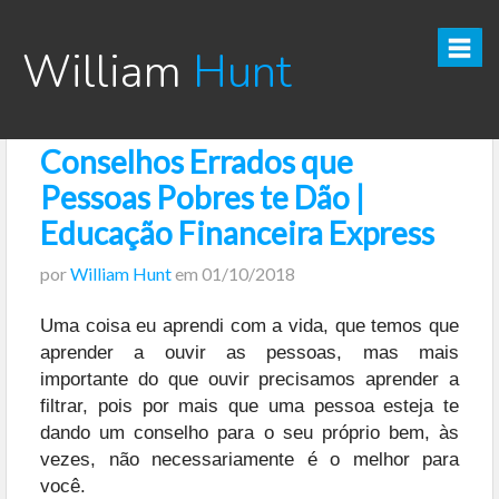
William
Hunt
Conselhos Errados que
CURSO TESOURO DIRETO PRO
Pessoas Pobres te Dão |
CURSO SEGREDOS DOS INVESTIMENTOS PARA INICIANTES
Educação Financeira Express
por
William Hunt
em
01/10/2018
VÍDEOS
Uma coisa eu aprendi com a vida, que temos que
INFOGRÁFICOS
aprender a ouvir as pessoas, mas mais
importante do que ouvir
precisamos aprender a
POSTS
filtrar, pois por mais que uma pessoa esteja te
dando um conselho para o seu próprio bem, às
PODCAST
vezes, não necessariamente é o melhor para
você.