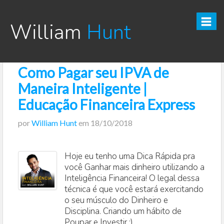
William
Hunt
Como Pagar seu IPVA de
CURSO TESOURO DIRETO PRO
Maneira Inteligente |
CURSO SEGREDOS DOS INVESTIMENTOS PARA INICIANTES
Educação Financeira Express
por
William Hunt
em
18/10/2018
VÍDEOS
INFOGRÁFICOS
Hoje eu tenho uma Dica Rápida pra
você Ganhar mais dinheiro utilizando a
POSTS
Inteligência Financeira! O legal dessa
técnica é que você estará exercitando
PODCAST
o seu músculo do Dinheiro e
Disciplina. Criando um hábito de
Poupar e Investir ;)