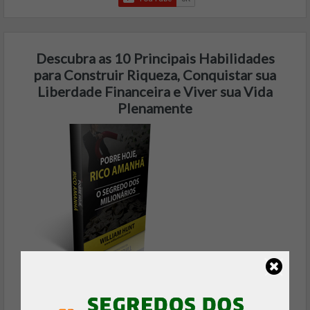
Descubra as 10 Principais Habilidades
para Construir Riqueza, Conquistar sua
Liberdade Financeira e Viver sua Vida
Plenamente
Baixe Agora, é 100% Gratuito!