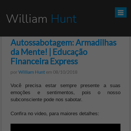
William
Hunt
Autossabotagem: Armadilhas
CURSO TESOURO DIRETO PRO
da Mente! | Educação
CURSO SEGREDOS DOS INVESTIMENTOS PARA INICIANTES
Financeira Express
por
William Hunt
em
08/10/2018
VÍDEOS
Você precisa estar sempre presente a suas
INFOGRÁFICOS
emoções e sentimentos, pois o nosso
subconsciente pode nos sabotar.
POSTS
Confira no video, para maiores detalhes:
PODCAST