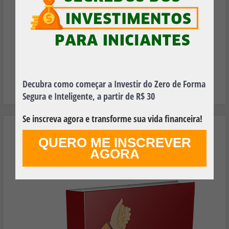
FAZER DOWNLOAD GRÁTIS
Decubra como começar a Investir do Zero de Forma
Segura e Inteligente, a partir de R$ 30
Se inscreva agora e transforme sua vida financeira!
Aprenda os Principais Termos Financeiros
QUERO ME INSCREVER
Utilizados no Mundo dos Investimentos e
AGORA
Faça Seu Dinheiro Render Mais!