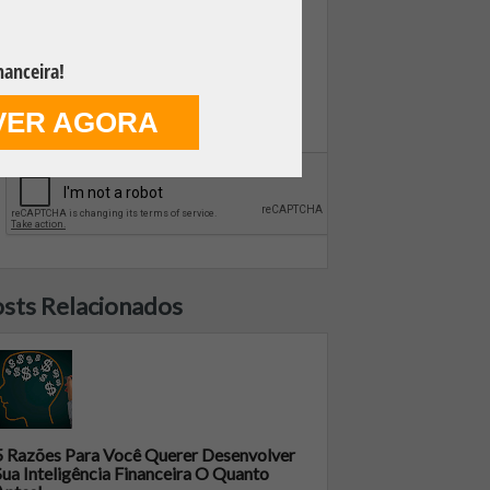
nanceira!
VER AGORA
FAZER DOWNLOAD GRÁTIS
sts Relacionados
5 Razões Para Você Querer Desenvolver
Sua Inteligência Financeira O Quanto