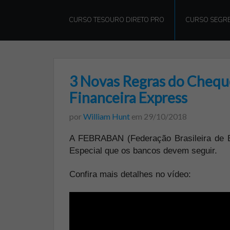
William
Hunt
CURSO TESOURO DIRETO PRO
CURSO SEGRE
3 Novas Regras do Cheque
Financeira Express
por
William Hunt
em
29/10/2018
A FEBRABAN (Federação Brasileira de B
Especial que os bancos devem seguir.
Confira mais detalhes no vídeo: