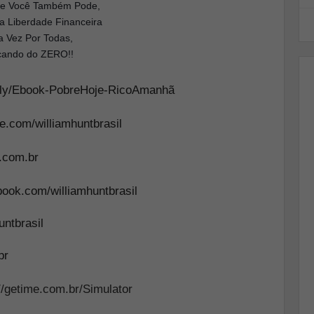
 e Você Também Pode,
a Liberdade Financeira
 Vez Por Todas,
ando do ZERO!!
it.ly/Ebook-PobreHoje-RicoAmanhã
e.com/williamhuntbrasil
t.com.br
book.com/williamhuntbrasil
ntbrasil
br
//getime.com.br/Simulator