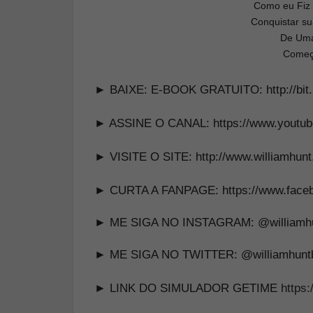
Como eu Fiz
Conquistar su
De Uma
Começ
► BAIXE: E-BOOK GRATUITO:
http://b
► ASSINE O CANAL:
https://www.youtub
► VISITE O SITE:
http://www.williamhun
► CURTA A FANPAGE:
https://www.face
► ME SIGA NO INSTAGRAM:
@williamhu
► ME SIGA NO TWITTER:
@williamhunt
► LINK DO SIMULADOR GETIME
https: