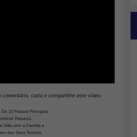
 comentário, curta e compartilhe este vídeo.
 Os 10 Passos Principais
nstruir Riqueza,
ua Vida com a Família e
gem dos Seus Sonhos,