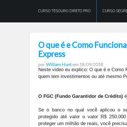
William
Hunt
CURSO TESOURO DIRETO PRO
CURSO SEGRE
O que é e Como Funciona 
Express
por
William Hunt
em
18/09/2018
Neste video eu explico: O que é e Como 
quem tem investimentos ou até mesmo P
O FGC (Fundo Garantidor de Crédito)
é
Se o banco no qual você aplicou o seu
protegido até valor o valor R$ 250.000 
proteger um milhão de reais, você precisa