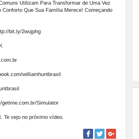
Comuns Utilizam Para Transformar de Uma Vez
do Conforto Que Sua Família Merece! Começando
tp://bit.ly/2wujphg
PK
t.com.br
book.com/williamhuntbrasil
ntbrasil
//getime.com.br/Simulator
. Te vejo no próximo vídeo.