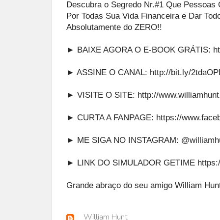
Descubra o Segredo Nr.#1 Que Pessoas 
Por Todas Sua Vida Financeira e Dar To
Absolutamente do ZERO!!
► BAIXE AGORA O E-BOOK GRÁTIS:
ht
► ASSINE O CANAL:
http://bit.ly/2tdaO
► VISITE O SITE:
http://www.williamhun
► CURTA A FANPAGE:
https://www.face
► ME SIGA NO INSTAGRAM:
@williamhu
► LINK DO SIMULADOR GETIME
https:
Grande abraço do seu amigo William Hunt
William Hunt