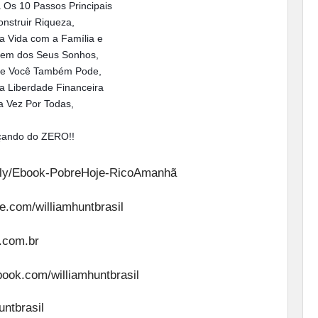
 Os 10 Passos Principais
nstruir Riqueza,
ua Vida com a Família e
gem dos Seus Sonhos,
 e Você Também Pode,
a Liberdade Financeira
 Vez Por Todas,
ando do ZERO!!
it.ly/Ebook-PobreHoje-RicoAmanhã
e.com/williamhuntbrasil
t.com.br
book.com/williamhuntbrasil
ntbrasil