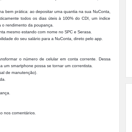
rma bem prática: ao depositar uma quantia na sua NuConta,
ticamente todos os dias úteis à 100% do CDI, um índice
a o rendimento da poupança.
conta mesmo estando com nome no SPC e Serasa.
bilidade do seu salário para a NuConta, direto pelo app.
ansformar o número de celular em conta corrente. Dessa
ha um smartphone possa se tornar um correntista.
nsal de manutenção).
ada.
rança.
ão nos comentários.