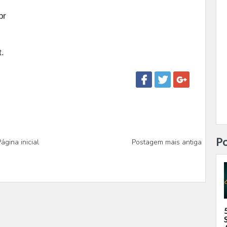
br
.
Po
ágina inicial
Postagem mais antiga