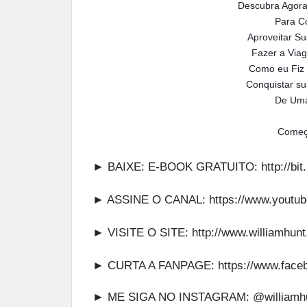
Descubra Agora
Para Co
Aproveitar S
Fazer a Via
Como eu Fiz
Conquistar su
De Uma
Começ
► BAIXE: E-BOOK GRATUITO:
http://b
► ASSINE O CANAL:
https://www.youtub
► VISITE O SITE:
http://www.williamhun
► CURTA A FANPAGE:
https://www.face
► ME SIGA NO INSTAGRAM:
@williamhu