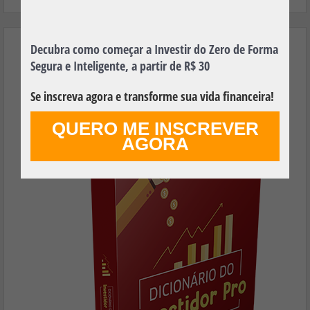
Decubra como começar a Investir do Zero de Forma
Aprenda os Principais Termos Financeiros
Segura e Inteligente, a partir de R$ 30
Utilizados no Mundo dos Investimentos e
Faça Seu Dinheiro Render Mais!
Se inscreva agora e transforme sua vida financeira!
QUERO ME INSCREVER
AGORA