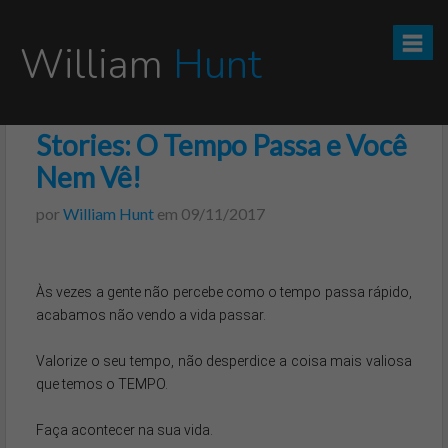
William
Hunt
Stories: O Tempo Passa e Você
CURSO TESOURO DIRETO PRO
Nem Vê!
CURSO SEGREDOS DOS INVESTIMENTOS PARA INICIANTES
por
William Hunt
em
09/11/2017
VÍDEOS
Às vezes a gente não percebe como o tempo passa rápido, 
INFOGRÁFICOS
acabamos não vendo a vida passar.

POSTS
Valorize o seu tempo, não desperdice a coisa mais valiosa 
que temos o TEMPO.

PODCAST
Faça acontecer na sua vida.
